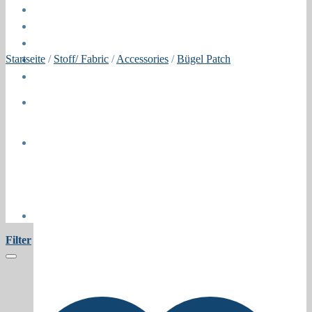
Öffnungszeiten
About
Contact
Startseite
/
Stoff/ Fabric
/
Accessories
/
Bügel Patch
Press
Collaborations
Newsletter
Filter