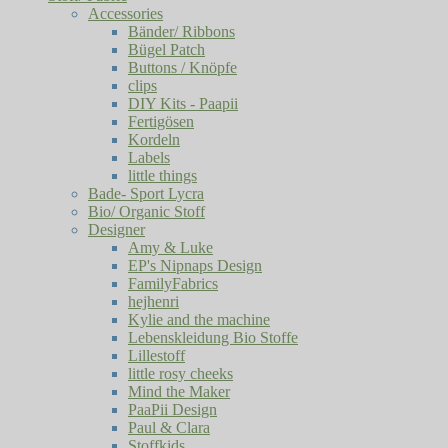
Accessories
Bänder/ Ribbons
Bügel Patch
Buttons / Knöpfe
clips
DIY Kits - Paapii
Fertigösen
Kordeln
Labels
little things
Bade- Sport Lycra
Bio/ Organic Stoff
Designer
Amy & Luke
EP's Nipnaps Design
FamilyFabrics
hejhenri
Kylie and the machine
Lebenskleidung Bio Stoffe
Lillestoff
little rosy cheeks
Mind the Maker
PaaPii Design
Paul & Clara
Stoffkids