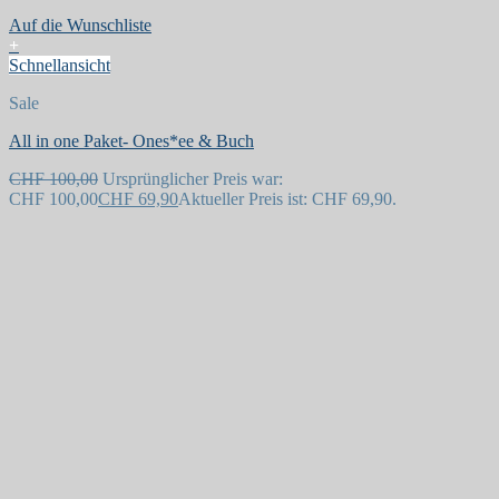
Auf die Wunschliste
+
Schnellansicht
Sale
All in one Paket- Ones*ee & Buch
CHF
100,00
Ursprünglicher Preis war:
CHF 100,00
CHF
69,90
Aktueller Preis ist: CHF 69,90.