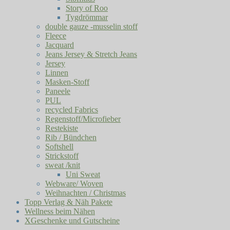
Story of Roo
Tygdrömmar
double gauze -musselin stoff
Fleece
Jacquard
Jeans Jersey & Stretch Jeans
Jersey
Linnen
Masken-Stoff
Paneele
PUL
recycled Fabrics
Regenstoff/Microfieber
Restekiste
Rib / Bündchen
Softshell
Strickstoff
sweat /knit
Uni Sweat
Webware/ Woven
Weihnachten / Christmas
Topp Verlag & Näh Pakete
Wellness beim Nähen
XGeschenke und Gutscheine