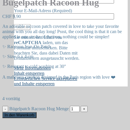
Bügelpatch Racoon Hug
Your E-Mail-Adress (Required)
CHF
9,90
An adorable raccoon patch covered in love to take your favorite
animal with you all day long! Pssst, the cool thing is that it can be
applied in one stroke of the iron, nothing could be simpler!
Sie müssen den Inhalt von
reCAPTCHA
laden, um das
✨ Raccoon Iron-On Patch
Formular abzuschicken. Bitte
beachten Sie, dass dabei Daten mit
✨ Size: 6 x 4 cm
Drittanbietern ausgetauscht werden.
✨ Resistant to cold washing at 30°
Mehr Informationen
Inhalt entsperren
A malicious creation designed in the Paris region with love ❤️
Erforderlichen Service akzeptieren
und Inhalte entsperren
4 vorrätig
Bügelpatch Racoon Hug Menge
In den Warenkorb