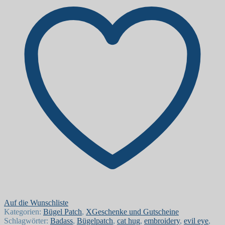
Auf die Wunschliste
Kategorien:
Bügel Patch
,
XGeschenke und Gutscheine
Schlagwörter:
Badass
,
Bügelpatch
,
cat hug
,
embroidery
,
evil eye
,