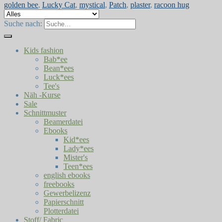
golden bee
,
Lucky Cat
,
mystical
,
Patch
,
plaster
,
racoon hug
Suche nach:
Kids fashion
Bab*ee
Bean*ees
Luck*ees
Tee's
Näh -Kurse
Sale
Schnittmuster
Beamerdatei
Ebooks
Kid*ees
Lady*ees
Mister's
Teen*ees
english ebooks
freebooks
Gewerbelizenz
Papierschnitt
Plotterdatei
Stoff/ Fabric