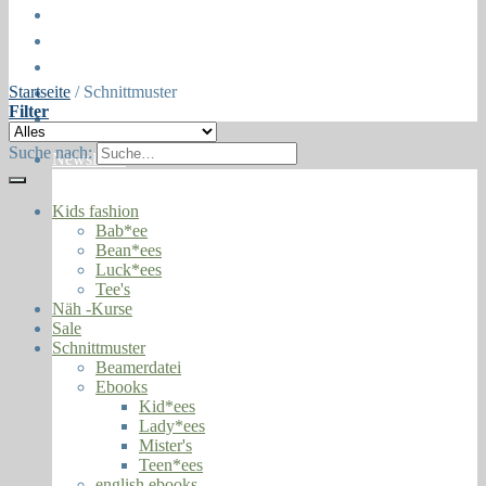
Öffnungszeiten
About
Contact
Startseite
/
Schnittmuster
Press
Filter
Collaborations
Suche nach:
Newsletter
Kids fashion
Bab*ee
Bean*ees
Luck*ees
Tee's
Näh -Kurse
Sale
Schnittmuster
Beamerdatei
Ebooks
Kid*ees
Lady*ees
Mister's
Teen*ees
english ebooks