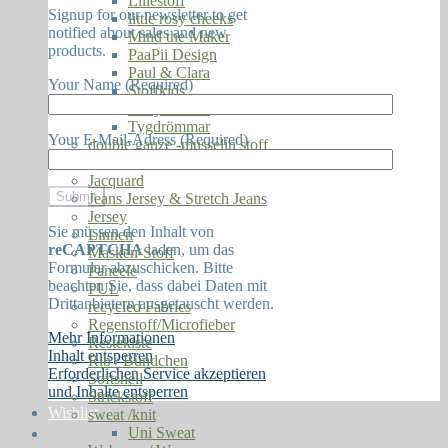
Lillestoff
Signup for our newsletter to get
little rosy cheeks
notified about sales and new
Mind the Maker
products.
PaaPii Design
Paul & Clara
Your Name (Required)
Stoffkids
Story of Roo
Tygdrömmar
Your E-Mail-Adress (Required)
double gauze -musselin stoff
Fleece
Jacquard
Jeans Jersey & Stretch Jeans
Jersey
Sie müssen den Inhalt von
Linnen
reCAPTCHA
laden, um das
Masken-Stoff
Formular abzuschicken. Bitte
Paneele
beachten Sie, dass dabei Daten mit
PUL
Drittanbietern ausgetauscht werden.
recycled Fabrics
Regenstoff/Microfieber
Mehr Informationen
Restekiste
Inhalt entsperren
Rib / Bündchen
Erforderlichen Service akzeptieren
Softshell
und Inhalte entsperren
Strickstoff
Wishlist
sweat /knit
Uni Sweat