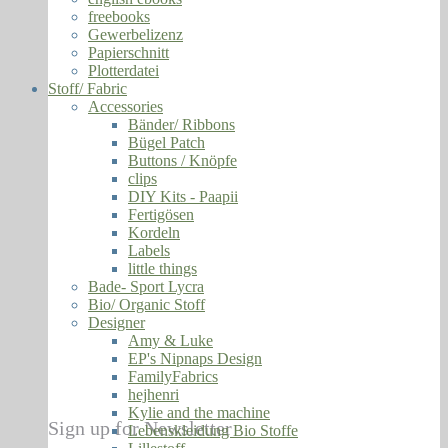
freebooks
Gewerbelizenz
Papierschnitt
Plotterdatei
Stoff/ Fabric
Accessories
Bänder/ Ribbons
Bügel Patch
Buttons / Knöpfe
clips
DIY Kits - Paapii
Fertigösen
Kordeln
Labels
little things
Bade- Sport Lycra
Bio/ Organic Stoff
Designer
Amy & Luke
EP's Nipnaps Design
FamilyFabrics
hejhenri
Kylie and the machine
Sign up for Newsletter
Lebenskleidung Bio Stoffe