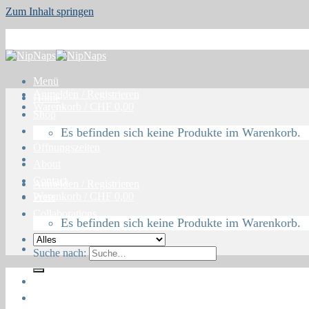
Zum Inhalt springen
Menü
Anmelden / Registrieren
Home
Warenkorb /
CHF
0,00
Shop
Blog
Es befinden sich keine Produkte im Warenkorb.
Öffnungszeiten
About
Contact
Anmelden / Registrieren
Warenkorb /
CHF
0,00
Press
Collaborations
Es befinden sich keine Produkte im Warenkorb.
Suche nach:
Home
Shop