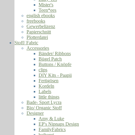
Mister's
Teen*ees
english ebooks
freebooks
Gewerbelizenz
Papierschnitt
Plotterdatei
Stoff/ Fabric
Accessories
Bänder/ Ribbons
Bügel Patch
Buttons / Knöpfe
clips
DIY Kits - Paapii
Fertigösen
Kordeln
Labels
little things
Bade- Sport Lycra
Bio/ Organic Stoff
Designer
Amy & Luke
EP's Nipnaps Design
FamilyFabrics
hejhenri