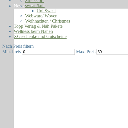
Strickstoff
sweat /knit
Newsletter
Uni Sweat
Webware/ Woven
Weihnachten / Christmas
Topp Verlag & Näh Pakete
Wellness beim Nähen
XGeschenke und Gutscheine
Nach Preis filtern
Min. Preis
Max. Preis