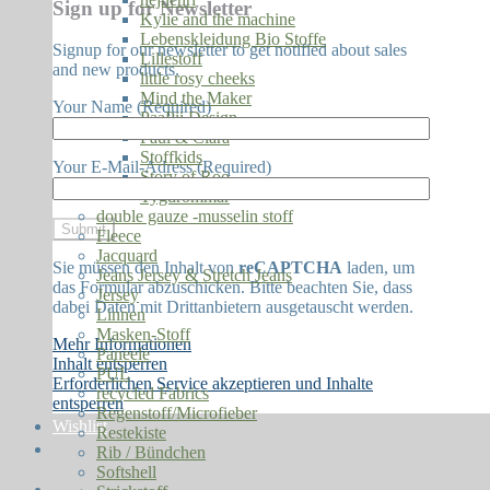
Sign up for Newsletter
Kylie and the machine
Lebenskleidung Bio Stoffe
Signup for our newsletter to get notified about sales
Lillestoff
and new products.
little rosy cheeks
Mind the Maker
Your Name (Required)
PaaPii Design
Paul & Clara
Stoffkids
Your E-Mail-Adress (Required)
Story of Roo
Tygdrömmar
double gauze -musselin stoff
Fleece
Jacquard
Sie müssen den Inhalt von
reCAPTCHA
laden, um
Jeans Jersey & Stretch Jeans
das Formular abzuschicken. Bitte beachten Sie, dass
Jersey
dabei Daten mit Drittanbietern ausgetauscht werden.
Linnen
Masken-Stoff
Mehr Informationen
Paneele
Inhalt entsperren
PUL
Erforderlichen Service akzeptieren und Inhalte
recycled Fabrics
entsperren
Regenstoff/Microfieber
Wishlist
Restekiste
Rib / Bündchen
Softshell