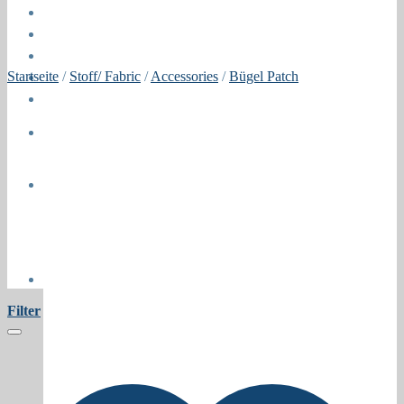
Öffnungszeiten
About
Contact
Startseite
/
Stoff/ Fabric
/
Accessories
/
Bügel Patch
Press
Collaborations
Newsletter
Filter