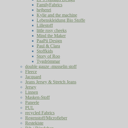
FamilyFabrics
hejhenri
Kylie and the machine
Lebenskleidung Bio Stoffe
Lillestoff
little rosy cheeks
Mind the Maker
PaaPii Design
Paul & Clara
Stoffkids
Story of Roo
Tygdrömmar
double gauze -musselin stoff
Fleece
Jacquard
Jeans Jersey & Stretch Jeans
Jersey
Linnen
Masken-Stoff
Paneele
PUL
recycled Fabrics
Regenstoff/Microfieber
Restekiste