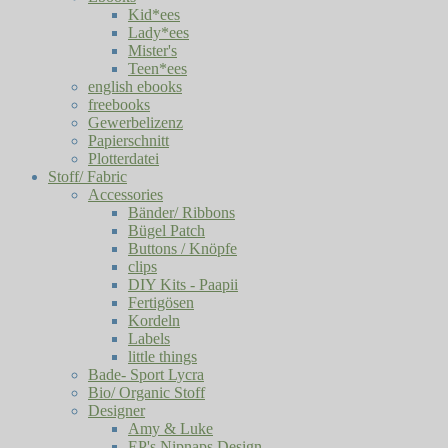
Kid*ees
Lady*ees
Mister's
Teen*ees
english ebooks
freebooks
Gewerbelizenz
Papierschnitt
Plotterdatei
Stoff/ Fabric
Accessories
Bänder/ Ribbons
Bügel Patch
Buttons / Knöpfe
clips
DIY Kits - Paapii
Fertigösen
Kordeln
Labels
little things
Bade- Sport Lycra
Bio/ Organic Stoff
Designer
Amy & Luke
EP's Nipnaps Design