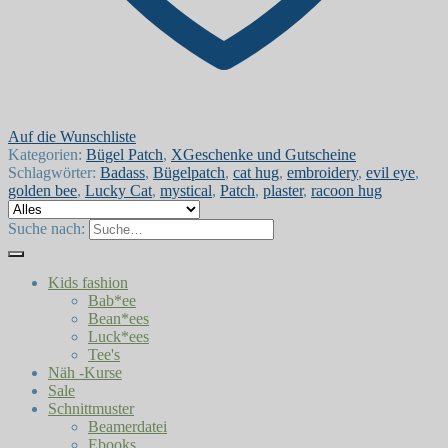
Auf die Wunschliste
Kategorien:
Bügel Patch
,
XGeschenke und Gutscheine
Schlagwörter:
Badass
,
Bügelpatch
,
cat hug
,
embroidery
,
evil eye
,
golden bee
,
Lucky Cat
,
mystical
,
Patch
,
plaster
,
racoon hug
Suche nach:
Kids fashion
Bab*ee
Bean*ees
Luck*ees
Tee's
Näh -Kurse
Sale
Schnittmuster
Beamerdatei
Ebooks