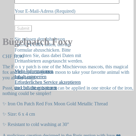
Your E-Mail-Adress (Required)
Bügelpatch Foxy
Sie müssen den Inhalt von
reCAPTCHA
laden, um das
Formular abzuschicken. Bitte
beachten Sie, dass dabei Daten mit
CHF
11,90
Drittanbietern ausgetauscht werden.
The F o x y patch is one of the Mischievous mascots, this magical
Mehr Informationen
fox and its mystical golden moon to take your favorite animal with
Inhalt entsperren
you all day long!
Erforderlichen Service akzeptieren
und Inhalte entsperren
Pssst, the cool thing is that it can be applied in one stroke of the iron,
nothing could be simpler!
✨ Iron On Patch Red Fox Moon Gold Metallic Thread
✨ Size: 6 x 4 cm
✨ Resistant to cold washing at 30°
A malicious creation designed in the Paris region with love ❤️