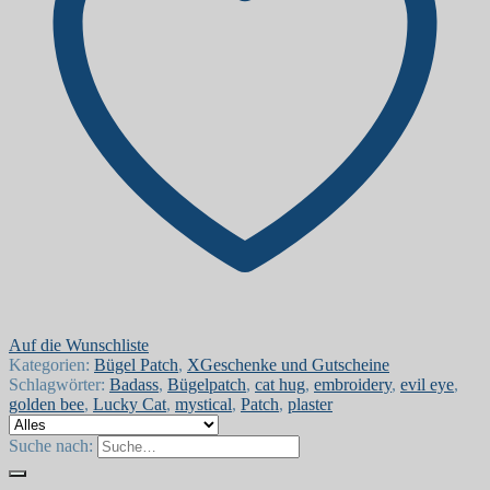
Auf die Wunschliste
Kategorien:
Bügel Patch
,
XGeschenke und Gutscheine
Schlagwörter:
Badass
,
Bügelpatch
,
cat hug
,
embroidery
,
evil eye
,
golden bee
,
Lucky Cat
,
mystical
,
Patch
,
plaster
Suche nach: