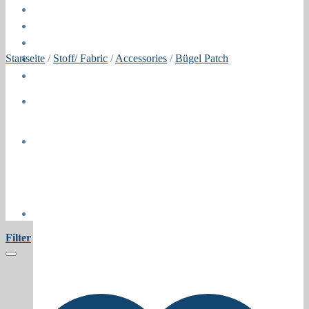
Öffnungszeiten
About
Contact
Startseite
/
Stoff/ Fabric
/
Accessories
/
Bügel Patch
Press
Collaborations
Newsletter
Filter