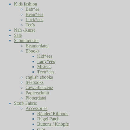
Kids fashion
Bab*ee
Bean*ees
Luck*ees
Tee's
Näh -Kurse
Sale
Schnittmuster
Beamerdatei
Ebooks
Kid*ees
Lady*ees
Mister's
Teen*ees
english ebooks
freebooks
Gewerbelizenz
Papierschnitt
Plotterdatei
Stoff/ Fabric
Accessories
Bänder/ Ribbons
Bügel Patch
Buttons / Knöpfe
clips