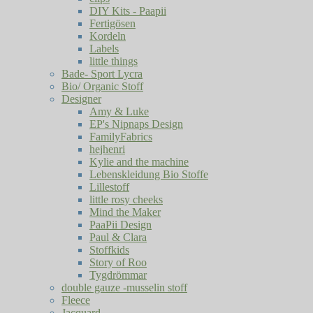
DIY Kits - Paapii
Fertigösen
Kordeln
Labels
little things
Bade- Sport Lycra
Bio/ Organic Stoff
Designer
Amy & Luke
EP's Nipnaps Design
FamilyFabrics
hejhenri
Kylie and the machine
Lebenskleidung Bio Stoffe
Lillestoff
little rosy cheeks
Mind the Maker
PaaPii Design
Paul & Clara
Stoffkids
Story of Roo
Tygdrömmar
double gauze -musselin stoff
Fleece
Jacquard