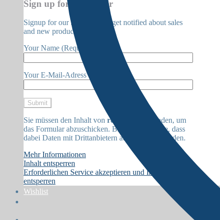
Sign up for Newsletter
Signup for our newsletter to get notified about sales
and new products.
Your Name (Required)
Your E-Mail-Adress (Required)
Sie müssen den Inhalt von
reCAPTCHA
laden, um
das Formular abzuschicken. Bitte beachten Sie, dass
dabei Daten mit Drittanbietern ausgetauscht werden.
Mehr Informationen
Inhalt entsperren
Erforderlichen Service akzeptieren und Inhalte
entsperren
Wishlist