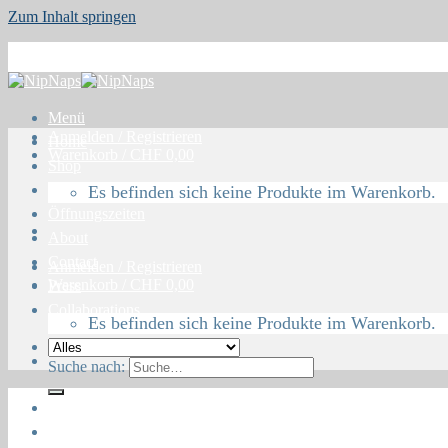
Zum Inhalt springen
Menü
Anmelden / Registrieren
Home
Warenkorb /
CHF
0,00
Shop
Blog
Es befinden sich keine Produkte im Warenkorb.
Öffnungszeiten
About
Contact
Anmelden / Registrieren
Warenkorb /
CHF
0,00
Press
Collaborations
Es befinden sich keine Produkte im Warenkorb.
Suche nach:
Home
Shop