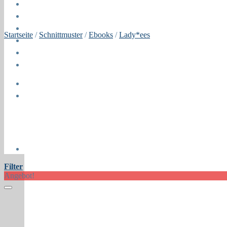
Blog
Öffnungszeiten
About
Startseite
/
Schnittmuster
/
Ebooks
/
Lady*ees
Contact
Press
Collaborations
Newsletter
Filter
Angebot!