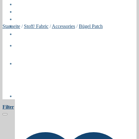
Öffnungszeiten
About
Contact
Startseite
/
Stoff/ Fabric
/
Accessories
/
Bügel Patch
Press
Collaborations
Newsletter
Filter