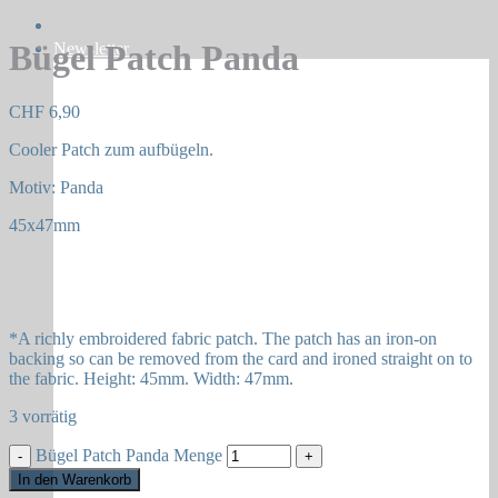
Bügel Patch Panda
Newsletter
CHF
6,90
Cooler Patch zum aufbügeln.
Motiv: Panda
45x47mm
*A richly embroidered fabric patch. The patch has an iron-on
backing so can be removed from the card and ironed straight on to
the fabric. Height: 45mm. Width: 47mm.
3 vorrätig
Bügel Patch Panda Menge
In den Warenkorb