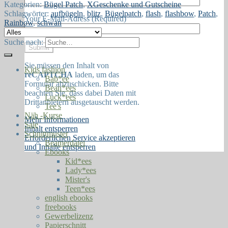
Kategorien:
Bügel Patch
,
XGeschenke und Gutscheine
Schlagwörter:
aufbügeln
,
blitz
,
Bügelpatch
,
flash
,
flashbow
,
Patch
,
Your E-Mail-Adress (Required)
Rainbow
,
schwan
Suche nach:
Sie müssen den Inhalt von
Kids fashion
reCAPTCHA
laden, um das
Bab*ee
Formular abzuschicken. Bitte
Bean*ees
beachten Sie, dass dabei Daten mit
Luck*ees
Drittanbietern ausgetauscht werden.
Tee's
Näh -Kurse
Mehr Informationen
Sale
Inhalt entsperren
Schnittmuster
Erforderlichen Service akzeptieren
Beamerdatei
und Inhalte entsperren
Ebooks
Kid*ees
Lady*ees
Mister's
Teen*ees
english ebooks
freebooks
Gewerbelizenz
Papierschnitt