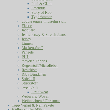
Paul & Clara
Stoffkids
Story of Roo
Tygdrömmar
double gauze -musselin stoff
Fleece
Jacquard
Jeans Jersey & Stretch Jeans
Jersey
Linnen
Masken-Stoff
Paneele
PUL
recycled Fabrics
Regenstoff/Microfieber
Restekiste
Rib / Bündchen
Softshell
Strickstoff
sweat /knit
Uni Sweat
Webware/ Woven
Weihnachten / Christmas
Topp Verlag & Näh Pakete
Wellness beim Nähen