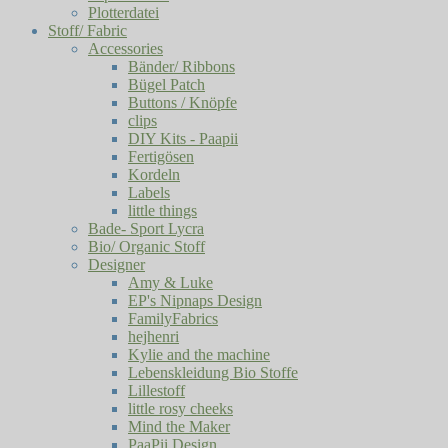
Plotterdatei
Stoff/ Fabric
Accessories
Bänder/ Ribbons
Bügel Patch
Buttons / Knöpfe
clips
DIY Kits - Paapii
Fertigösen
Kordeln
Labels
little things
Bade- Sport Lycra
Bio/ Organic Stoff
Designer
Amy & Luke
EP's Nipnaps Design
FamilyFabrics
hejhenri
Kylie and the machine
Lebenskleidung Bio Stoffe
Lillestoff
little rosy cheeks
Mind the Maker
PaaPii Design