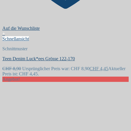
Auf die Wunschliste
+
Schnellansicht
Schnittmuster
Teen Denim Luck*ees Grösse 122-170
CHF
8,90
Ursprünglicher Preis war: CHF 8,90
CHF
4,45
Aktueller
Preis ist: CHF 4,45.
Angebot!