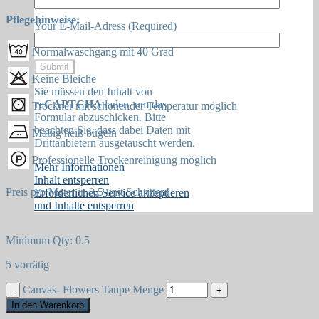
Pflegehinweise:
Your E-Mail-Adress (Required)
Normalwaschgang mit 40 Grad
Keine Bleiche
Sie müssen den Inhalt von
reCAPTCHA
laden, um das
Trockner mit schonender Temperatur möglich
Formular abzuschicken. Bitte
beachten Sie, dass dabei Daten mit
Mäßig heiß bügeln
Drittanbietern ausgetauscht werden.
Professionelle Trockenreinigung möglich
Mehr Informationen
Inhalt entsperren
Preis pro Meter in 0,5 unit Schritten!
Erforderlichen Service akzeptieren
und Inhalte entsperren
Minimum Qty: 0.5
5 vorrätig
Canvas- Flowers Taupe Menge
In den Warenkorb