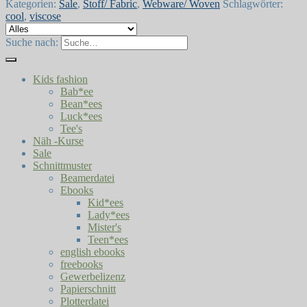
Kategorien:
Sale
,
Stoff/ Fabric
,
Webware/ Woven
Schlagwörter:
cool
,
viscose
Suche nach:
Kids fashion
Bab*ee
Bean*ees
Luck*ees
Tee's
Näh -Kurse
Sale
Schnittmuster
Beamerdatei
Ebooks
Kid*ees
Lady*ees
Mister's
Teen*ees
english ebooks
freebooks
Gewerbelizenz
Papierschnitt
Plotterdatei