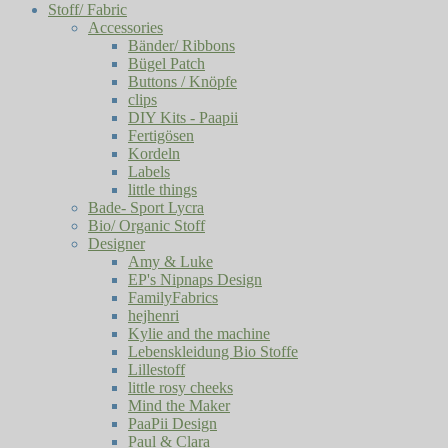
Stoff/ Fabric
Accessories
Bänder/ Ribbons
Bügel Patch
Buttons / Knöpfe
clips
DIY Kits - Paapii
Fertigösen
Kordeln
Labels
little things
Bade- Sport Lycra
Bio/ Organic Stoff
Designer
Amy & Luke
EP's Nipnaps Design
FamilyFabrics
hejhenri
Kylie and the machine
Lebenskleidung Bio Stoffe
Lillestoff
little rosy cheeks
Mind the Maker
PaaPii Design
Paul & Clara