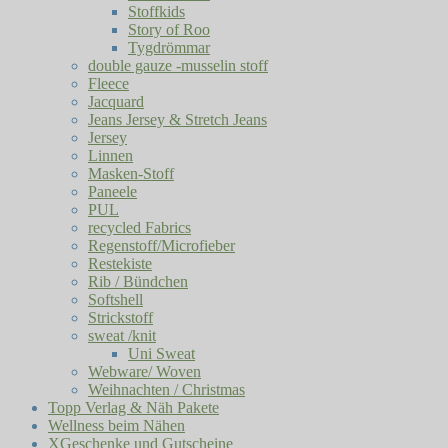
Stoffkids
Story of Roo
Tygdrömmar
double gauze -musselin stoff
Fleece
Jacquard
Jeans Jersey & Stretch Jeans
Jersey
Linnen
Masken-Stoff
Paneele
PUL
recycled Fabrics
Regenstoff/Microfieber
Restekiste
Rib / Bündchen
Softshell
Strickstoff
sweat /knit
Uni Sweat
Webware/ Woven
Weihnachten / Christmas
Topp Verlag & Näh Pakete
Wellness beim Nähen
XGeschenke und Gutscheine