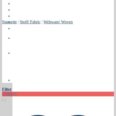
Öffnungszeiten
About
Contact
Startseite
/
Stoff/ Fabric
/
Webware/ Woven
Press
Collaborations
Newsletter
Filter
Angebot!