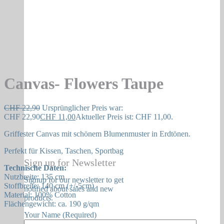
Canvas- Flowers Taupe
CHF
22,90
Ursprünglicher Preis war:
CHF 22,90
CHF
11,00
Aktueller Preis ist: CHF 11,00.
Griffester Canvas mit schönem Blumenmuster in Erdtönen.
Perfekt für Kissen, Taschen, Sportbag
Sign up for Newsletter
Technische Daten:
Nutzbreite: 135 cm
Signup for our newsletter to get
Stoffbreite: 140 cm (+/-5cm)
notified about sales and new
Material: 100% Cotton
products.
Flächengewicht: ca. 190 g/qm
Your Name (Required)