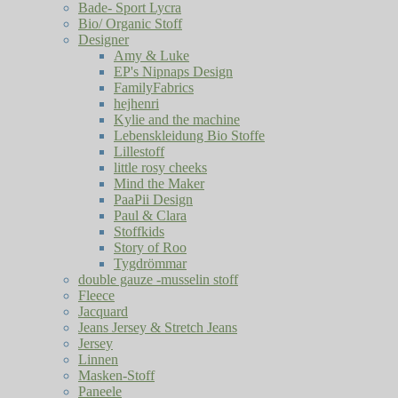
Bade- Sport Lycra
Bio/ Organic Stoff
Designer
Amy & Luke
EP's Nipnaps Design
FamilyFabrics
hejhenri
Kylie and the machine
Lebenskleidung Bio Stoffe
Lillestoff
little rosy cheeks
Mind the Maker
PaaPii Design
Paul & Clara
Stoffkids
Story of Roo
Tygdrömmar
double gauze -musselin stoff
Fleece
Jacquard
Jeans Jersey & Stretch Jeans
Jersey
Linnen
Masken-Stoff
Paneele