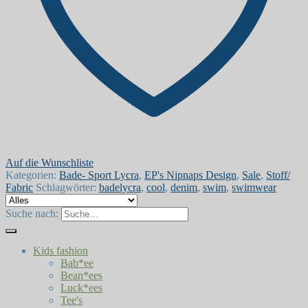
Auf die Wunschliste
Kategorien:
Bade- Sport Lycra
,
EP's Nipnaps Design
,
Sale
,
Stoff/
Fabric
Schlagwörter:
badelycra
,
cool
,
denim
,
swim
,
swimwear
Suche nach:
Kids fashion
Bab*ee
Bean*ees
Luck*ees
Tee's