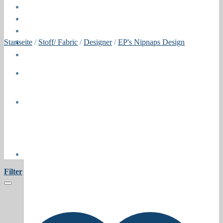
Öffnungszeiten
About
Contact
Startseite
/
Stoff/ Fabric
/
Designer
/
EP's Nipnaps Design
Press
Collaborations
Newsletter
Filter