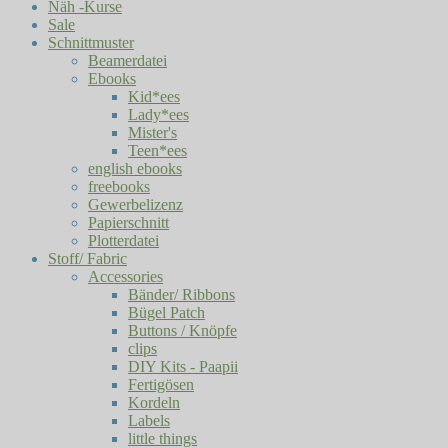
Näh -Kurse
Sale
Schnittmuster
Beamerdatei
Ebooks
Kid*ees
Lady*ees
Mister's
Teen*ees
english ebooks
freebooks
Gewerbelizenz
Papierschnitt
Plotterdatei
Stoff/ Fabric
Accessories
Bänder/ Ribbons
Bügel Patch
Buttons / Knöpfe
clips
DIY Kits - Paapii
Fertigösen
Kordeln
Labels
little things