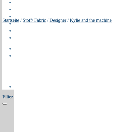
Blog
Öffnungszeiten
About
Startseite
/
Stoff/ Fabric
/
Designer
/
Kylie and the machine
Contact
Press
Collaborations
Newsletter
Filter