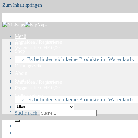
Zum Inhalt springen
Menü
Anmelden / Registrieren
Home
Warenkorb /
CHF
0,00
Shop
Blog
Es befinden sich keine Produkte im Warenkorb.
Öffnungszeiten
About
Contact
Anmelden / Registrieren
Warenkorb /
CHF
0,00
Press
Collaborations
Es befinden sich keine Produkte im Warenkorb.
Suche nach:
Home
Shop