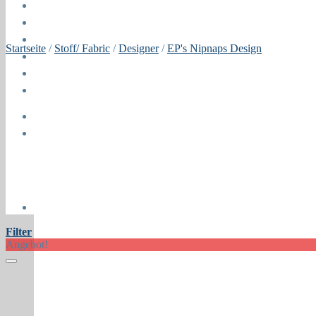
Blog
Öffnungszeiten
About
Startseite
/
Stoff/ Fabric
/
Designer
/
EP's Nipnaps Design
Contact
Press
Collaborations
Newsletter
Filter
Angebot!