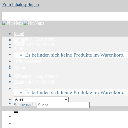
Zum Inhalt springen
Menü
Anmelden / Registrieren
Home
Warenkorb /
CHF
0,00
Shop
Blog
Es befinden sich keine Produkte im Warenkorb.
Öffnungszeiten
About
Contact
Anmelden / Registrieren
Warenkorb /
CHF
0,00
Press
Collaborations
Es befinden sich keine Produkte im Warenkorb.
Suche nach:
Home
Shop