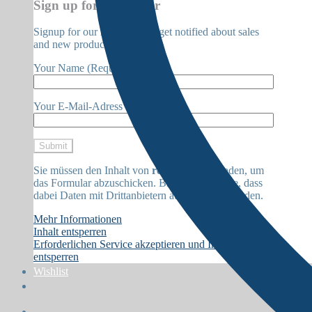
Sign up for Newsletter
Signup for our newsletter to get notified about sales
and new products.
Your Name (Required)
Your E-Mail-Adress (Required)
Sie müssen den Inhalt von
reCAPTCHA
laden, um
das Formular abzuschicken. Bitte beachten Sie, dass
dabei Daten mit Drittanbietern ausgetauscht werden.
Mehr Informationen
Inhalt entsperren
Erforderlichen Service akzeptieren und Inhalte
entsperren
Wishlist