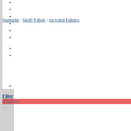
Blog
Öffnungszeiten
About
Startseite
/
Stoff/ Fabric
/
recycled Fabrics
Contact
Press
Collaborations
Newsletter
Filter
Angebot!