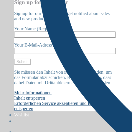
Sign up for Newsletter
Signup for our newsletter to get notified about sales
and new products.
Your Name (Required)
Your E-Mail-Adress (Required)
Sie müssen den Inhalt von
reCAPTCHA
laden, um
das Formular abzuschicken. Bitte beachten Sie, dass
dabei Daten mit Drittanbietern ausgetauscht werden.
Mehr Informationen
Inhalt entsperren
Erforderlichen Service akzeptieren und Inhalte
entsperren
Wishlist