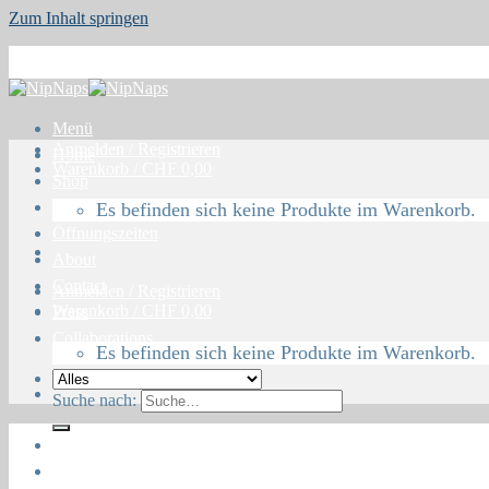
Zum Inhalt springen
Menü
Anmelden / Registrieren
Home
Warenkorb /
CHF
0,00
Shop
Blog
Es befinden sich keine Produkte im Warenkorb.
Öffnungszeiten
About
Contact
Anmelden / Registrieren
Warenkorb /
CHF
0,00
Press
Collaborations
Es befinden sich keine Produkte im Warenkorb.
Suche nach:
Home
Shop