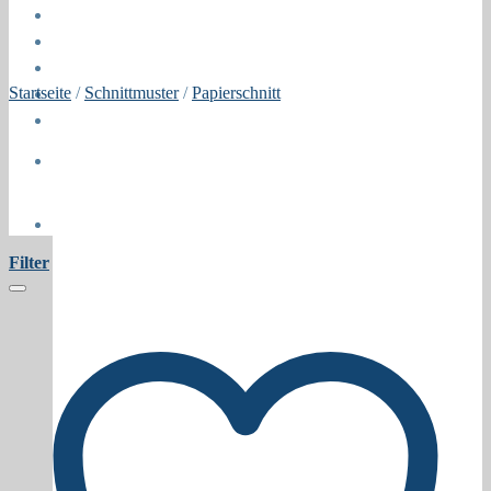
Öffnungszeiten
About
Contact
Startseite
/
Schnittmuster
/
Papierschnitt
Press
Collaborations
Newsletter
Filter