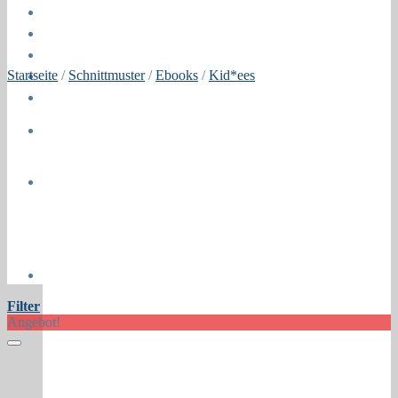
Öffnungszeiten
About
Contact
Startseite
/
Schnittmuster
/
Ebooks
/
Kid*ees
Press
Collaborations
Newsletter
Filter
Angebot!