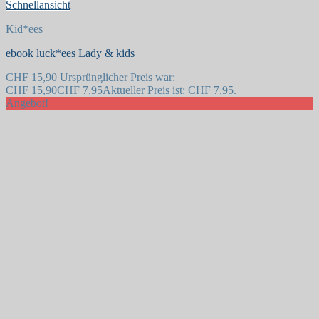
Schnellansicht
Kid*ees
ebook luck*ees Lady & kids
Auf die Wunschliste
CHF
15,90
Ursprünglicher Preis war:
CHF 15,90
CHF
7,95
Aktueller Preis ist: CHF 7,95.
Angebot!