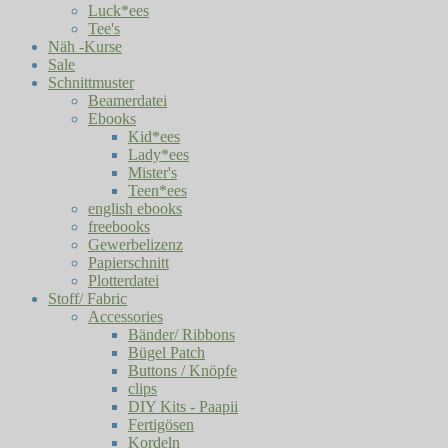
Luck*ees
Tee's
Näh -Kurse
Sale
Schnittmuster
Beamerdatei
Ebooks
Kid*ees
Lady*ees
Mister's
Teen*ees
english ebooks
freebooks
Gewerbelizenz
Papierschnitt
Plotterdatei
Stoff/ Fabric
Accessories
Bänder/ Ribbons
Bügel Patch
Buttons / Knöpfe
clips
DIY Kits - Paapii
Fertigösen
Kordeln