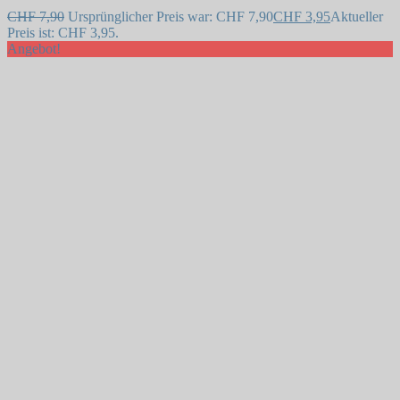
Auf die Wunschliste
CHF
7,90
Ursprünglicher Preis war: CHF 7,90
CHF
3,95
Aktueller
Preis ist: CHF 3,95.
Angebot!