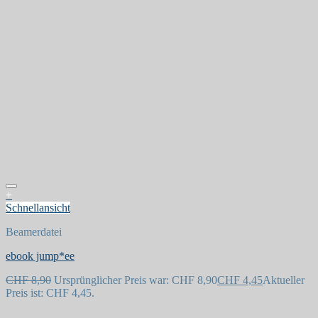
+
Schnellansicht
Beamerdatei
ebook jump*ee
Auf die Wunschliste
CHF
8,90
Ursprünglicher Preis war: CHF 8,90
CHF
4,45
Aktueller
Preis ist: CHF 4,45.