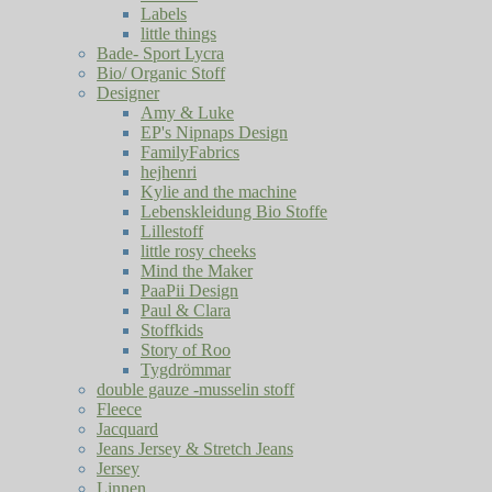
Labels
little things
Bade- Sport Lycra
Bio/ Organic Stoff
Designer
Amy & Luke
EP's Nipnaps Design
FamilyFabrics
hejhenri
Kylie and the machine
Lebenskleidung Bio Stoffe
Lillestoff
little rosy cheeks
Mind the Maker
PaaPii Design
Paul & Clara
Stoffkids
Story of Roo
Tygdrömmar
double gauze -musselin stoff
Fleece
Jacquard
Jeans Jersey & Stretch Jeans
Jersey
Linnen