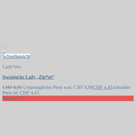
+
Schnellansicht
Lady*ees
Sweatjacke Lady „Zip*ee“
Auf die Wunschliste
CHF
8,90
Ursprünglicher Preis war: CHF 8,90
CHF
4,45
Aktueller
Preis ist: CHF 4,45.
Angebot!