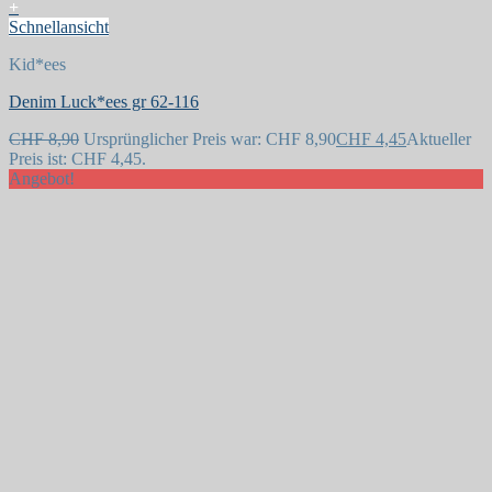
+
Schnellansicht
Kid*ees
Denim Luck*ees gr 62-116
Auf die Wunschliste
CHF
8,90
Ursprünglicher Preis war: CHF 8,90
CHF
4,45
Aktueller
Preis ist: CHF 4,45.
Angebot!