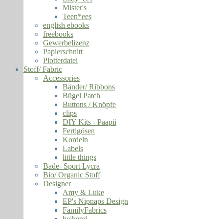
Mister's
Teen*ees
english ebooks
freebooks
Gewerbelizenz
Papierschnitt
Plotterdatei
Stoff/ Fabric
Accessories
Bänder/ Ribbons
Bügel Patch
Buttons / Knöpfe
clips
DIY Kits - Paapii
Fertigösen
Kordeln
Labels
little things
Bade- Sport Lycra
Bio/ Organic Stoff
Designer
Amy & Luke
EP's Nipnaps Design
FamilyFabrics
hejhenri