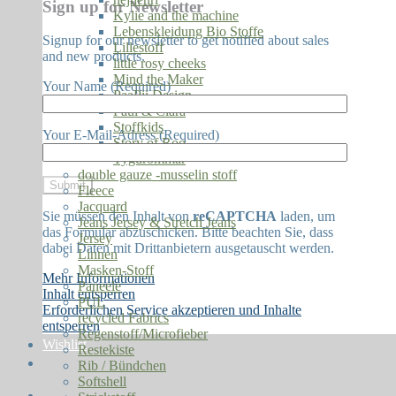
Sign up for Newsletter
Kylie and the machine
Lebenskleidung Bio Stoffe
Signup for our newsletter to get notified about sales
Lillestoff
and new products.
little rosy cheeks
Mind the Maker
Your Name (Required)
PaaPii Design
Paul & Clara
Stoffkids
Your E-Mail-Adress (Required)
Story of Roo
Tygdrömmar
double gauze -musselin stoff
Fleece
Jacquard
Sie müssen den Inhalt von
reCAPTCHA
laden, um
Jeans Jersey & Stretch Jeans
das Formular abzuschicken. Bitte beachten Sie, dass
Jersey
dabei Daten mit Drittanbietern ausgetauscht werden.
Linnen
Masken-Stoff
Mehr Informationen
Paneele
Inhalt entsperren
PUL
Erforderlichen Service akzeptieren und Inhalte
recycled Fabrics
entsperren
Regenstoff/Microfieber
Wishlist
Restekiste
Rib / Bündchen
Softshell