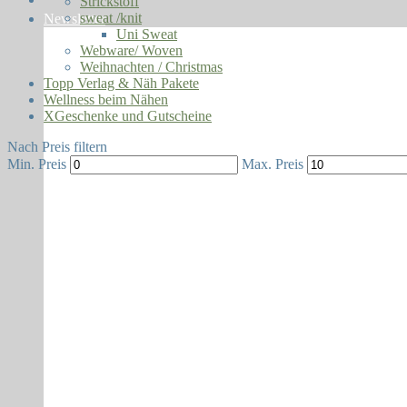
Strickstoff
sweat /knit
Newsletter
Uni Sweat
Webware/ Woven
Weihnachten / Christmas
Topp Verlag & Näh Pakete
Wellness beim Nähen
XGeschenke und Gutscheine
Nach Preis filtern
Min. Preis
Max. Preis