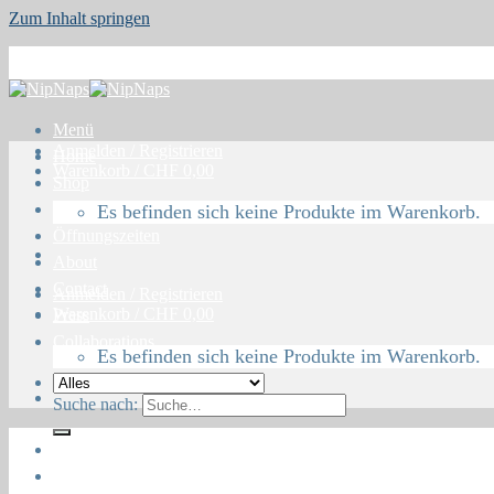
Zum Inhalt springen
Menü
Anmelden / Registrieren
Home
Warenkorb /
CHF
0,00
Shop
Blog
Es befinden sich keine Produkte im Warenkorb.
Öffnungszeiten
About
Contact
Anmelden / Registrieren
Warenkorb /
CHF
0,00
Press
Collaborations
Es befinden sich keine Produkte im Warenkorb.
Suche nach:
Home
Shop