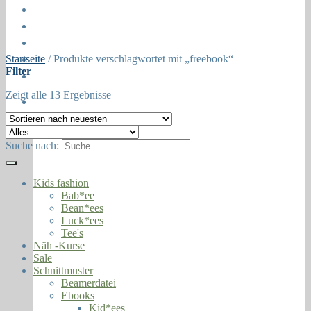
Öffnungszeiten
About
Contact
Startseite
/
Produkte verschlagwortet mit „freebook“
Press
Filter
Collaborations
Zeigt alle 13 Ergebnisse
Newsletter
Suche nach:
Kids fashion
Bab*ee
Bean*ees
Luck*ees
Tee's
Näh -Kurse
Sale
Schnittmuster
Beamerdatei
Ebooks
Kid*ees