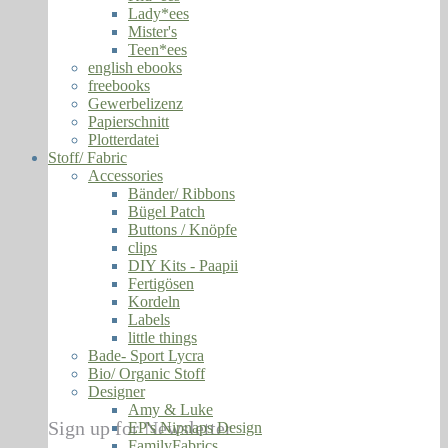
Lady*ees
Mister's
Teen*ees
english ebooks
freebooks
Gewerbelizenz
Papierschnitt
Plotterdatei
Stoff/ Fabric
Accessories
Bänder/ Ribbons
Bügel Patch
Buttons / Knöpfe
clips
DIY Kits - Paapii
Fertigösen
Kordeln
Labels
little things
Bade- Sport Lycra
Bio/ Organic Stoff
Designer
Amy & Luke
Sign up for Newsletter
EP's Nipnaps Design
FamilyFabrics