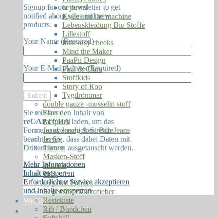
Signup for our newsletter to get
hejhenri
notified about sales and new
Kylie and the machine
products.
Lebenskleidung Bio Stoffe
Lillestoff
Your Name (Required)
little rosy cheeks
Mind the Maker
PaaPii Design
Your E-Mail-Adress (Required)
Paul & Clara
Stoffkids
Story of Roo
Tygdrömmar
double gauze -musselin stoff
Sie müssen den Inhalt von
Fleece
reCAPTCHA
laden, um das
Jacquard
Formular abzuschicken. Bitte
Jeans Jersey & Stretch Jeans
beachten Sie, dass dabei Daten mit
Jersey
Drittanbietern ausgetauscht werden.
Linnen
Masken-Stoff
Mehr Informationen
Paneele
Inhalt entsperren
PUL
Erforderlichen Service akzeptieren
recycled Fabrics
und Inhalte entsperren
Regenstoff/Microfieber
Restekiste
Wishlist
Rib / Bündchen
Softshell