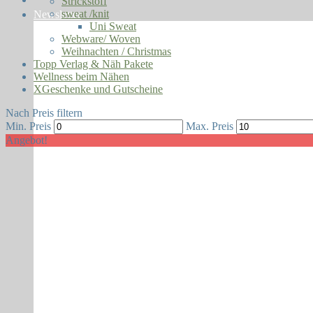
Strickstoff
sweat /knit
Newsletter
Uni Sweat
Webware/ Woven
Weihnachten / Christmas
Topp Verlag & Näh Pakete
Wellness beim Nähen
XGeschenke und Gutscheine
Nach Preis filtern
Min. Preis
Max. Preis
Angebot!