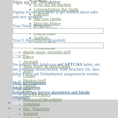
Sign up for Newsletter
Kylie and the machine
Lebenskleidung Bio Stoffe
Signup for our newsletter to get notified about sales
Lillestoff
and new products.
little rosy cheeks
Mind the Maker
Your Name (Required)
PaaPii Design
Paul & Clara
Stoffkids
Your E-Mail-Adress (Required)
Story of Roo
Tygdrömmar
double gauze -musselin stoff
Fleece
Jacquard
Sie müssen den Inhalt von
reCAPTCHA
laden, um
Jeans Jersey & Stretch Jeans
das Formular abzuschicken. Bitte beachten Sie, dass
Jersey
dabei Daten mit Drittanbietern ausgetauscht werden.
Linnen
Masken-Stoff
Mehr Informationen
Paneele
Inhalt entsperren
PUL
Erforderlichen Service akzeptieren und Inhalte
recycled Fabrics
entsperren
Regenstoff/Microfieber
Wishlist
Restekiste
Rib / Bündchen
Softshell