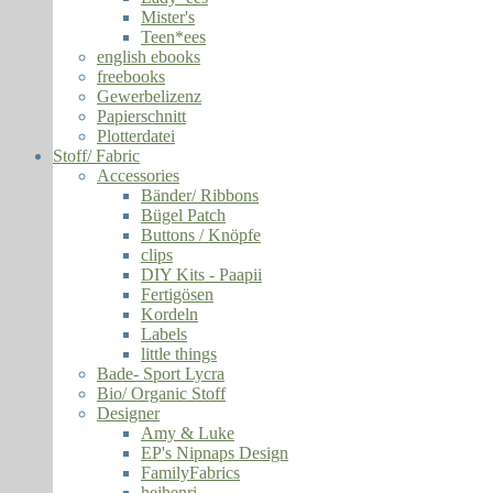
Mister's
Teen*ees
english ebooks
freebooks
Gewerbelizenz
Papierschnitt
Plotterdatei
Stoff/ Fabric
Accessories
Bänder/ Ribbons
Bügel Patch
Buttons / Knöpfe
clips
DIY Kits - Paapii
Fertigösen
Kordeln
Labels
little things
Bade- Sport Lycra
Bio/ Organic Stoff
Designer
Amy & Luke
EP's Nipnaps Design
FamilyFabrics
hejhenri