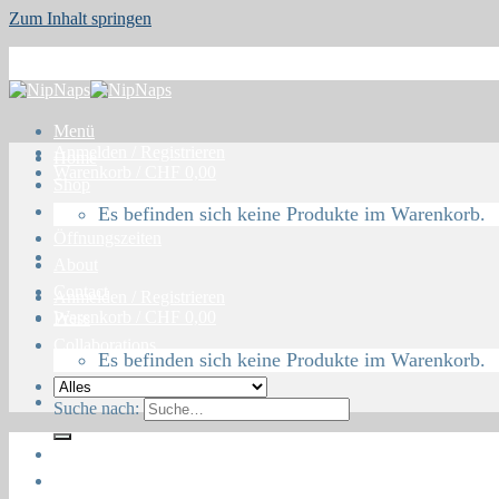
Zum Inhalt springen
Menü
Anmelden / Registrieren
Home
Warenkorb /
CHF
0,00
Shop
Blog
Es befinden sich keine Produkte im Warenkorb.
Öffnungszeiten
About
Contact
Anmelden / Registrieren
Warenkorb /
CHF
0,00
Press
Collaborations
Es befinden sich keine Produkte im Warenkorb.
Suche nach:
Home
Shop