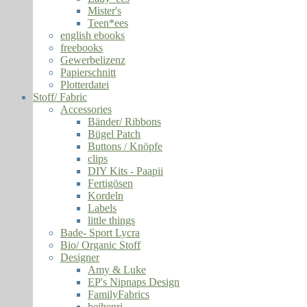
Mister's
Teen*ees
english ebooks
freebooks
Gewerbelizenz
Papierschnitt
Plotterdatei
Stoff/ Fabric
Accessories
Bänder/ Ribbons
Bügel Patch
Buttons / Knöpfe
clips
DIY Kits - Paapii
Fertigösen
Kordeln
Labels
little things
Bade- Sport Lycra
Bio/ Organic Stoff
Designer
Amy & Luke
EP's Nipnaps Design
FamilyFabrics
hejhenri