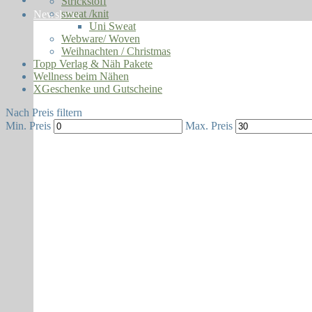
Strickstoff
sweat /knit
Newsletter
Uni Sweat
Webware/ Woven
Weihnachten / Christmas
Topp Verlag & Näh Pakete
Wellness beim Nähen
XGeschenke und Gutscheine
Nach Preis filtern
Min. Preis
Max. Preis