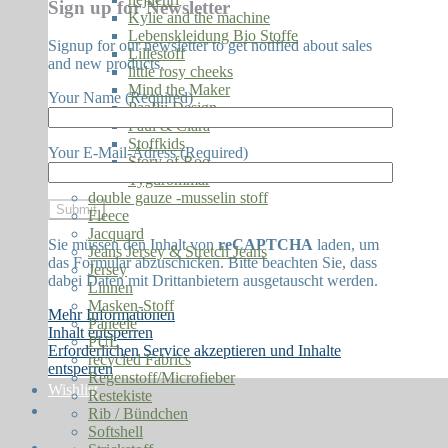
Sign up for Newsletter
Kylie and the machine
Lebenskleidung Bio Stoffe
Signup for our newsletter to get notified about sales
Lillestoff
and new products.
little rosy cheeks
Mind the Maker
Your Name (Required)
PaaPii Design
Paul & Clara
Stoffkids
Your E-Mail-Adress (Required)
Story of Roo
Tygdrömmar
double gauze -musselin stoff
Fleece
Jacquard
Sie müssen den Inhalt von
reCAPTCHA
laden, um
Jeans Jersey & Stretch Jeans
das Formular abzuschicken. Bitte beachten Sie, dass
Jersey
dabei Daten mit Drittanbietern ausgetauscht werden.
Linnen
Masken-Stoff
Mehr Informationen
Paneele
Inhalt entsperren
PUL
Erforderlichen Service akzeptieren und Inhalte
recycled Fabrics
entsperren
Regenstoff/Microfieber
Wishlist
Restekiste
Rib / Bündchen
Softshell