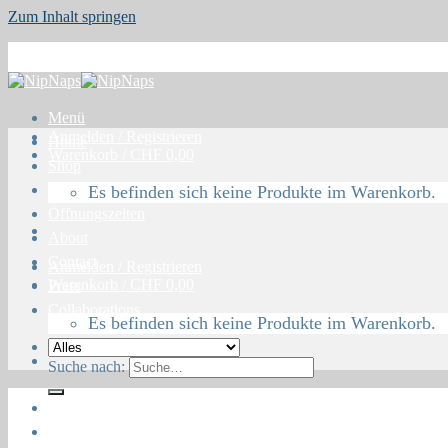
Zum Inhalt springen
Menü
Anmelden / Registrieren
Home
Warenkorb /
CHF
0,00
Shop
Blog
Es befinden sich keine Produkte im Warenkorb.
Öffnungszeiten
About
Contact
Anmelden / Registrieren
Warenkorb /
CHF
0,00
Press
Collaborations
Es befinden sich keine Produkte im Warenkorb.
Suche nach:
Home
Shop