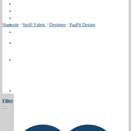
Öffnungszeiten
About
Contact
Startseite
/
Stoff/ Fabric
/
Designer
/
PaaPii Design
Press
Collaborations
Newsletter
Filter