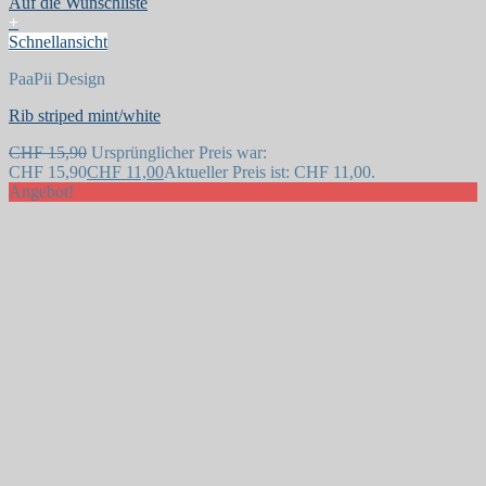
Auf die Wunschliste
+
Schnellansicht
PaaPii Design
Rib striped mint/white
CHF
15,90
Ursprünglicher Preis war:
CHF 15,90
CHF
11,00
Aktueller Preis ist: CHF 11,00.
Angebot!