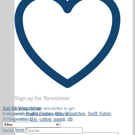
Sign up for Newsletter
Auf die Wunschliste
Signup for our newsletter to get
Kategorien:
PaaPii Design
,
Rib / Bündchen
,
Stoff/ Fabric
notified about sales and new
Schlagwörter:
Bio
,
cotton
,
paapii
,
rib
products.
Your Name (Required)
Suche nach: