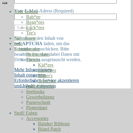
Your E-Mail-Adress (Required)
Kids fashion
Bab*ee
Bean*ees
Luck*ees
Tee's
Sie müssen den Inhalt von
Näh -Kurse
reCAPTCHA
laden, um das
Sale
Formular abzuschicken. Bitte
Schnittmuster
beachten Sie, dass dabei Daten mit
Beamerdatei
Drittanbietern ausgetauscht werden.
Ebooks
Kid*ees
Mehr Informationen
Lady*ees
Inhalt entsperren
Mister's
Erforderlichen Service akzeptieren
Teen*ees
und Inhalte entsperren
english ebooks
freebooks
Gewerbelizenz
Papierschnitt
Plotterdatei
Stoff/ Fabric
Accessories
Bänder/ Ribbons
Bügel Patch