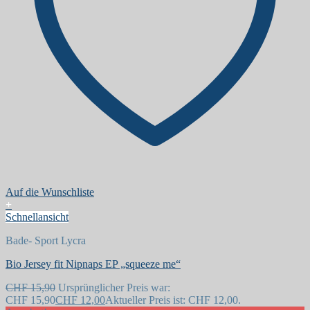
Auf die Wunschliste
+
Schnellansicht
Bade- Sport Lycra
Bio Jersey fit Nipnaps EP „squeeze me“
CHF
15,90
Ursprünglicher Preis war:
CHF 15,90
CHF
12,00
Aktueller Preis ist: CHF 12,00.