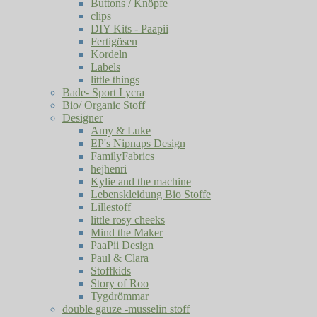
Buttons / Knöpfe
clips
DIY Kits - Paapii
Fertigösen
Kordeln
Labels
little things
Bade- Sport Lycra
Bio/ Organic Stoff
Designer
Amy & Luke
EP's Nipnaps Design
FamilyFabrics
hejhenri
Kylie and the machine
Lebenskleidung Bio Stoffe
Lillestoff
little rosy cheeks
Mind the Maker
PaaPii Design
Paul & Clara
Stoffkids
Story of Roo
Tygdrömmar
double gauze -musselin stoff