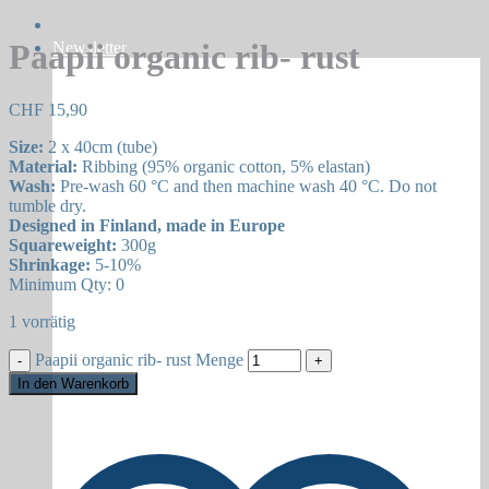
Paapii organic rib- rust
Newsletter
CHF
15,90
Size:
2 x 40cm (tube)
Material:
Ribbing (95% organic cotton, 5% elastan)
Wash:
Pre-wash 60 °C and then machine wash 40 °C. Do not
tumble dry.
Designed in Finland, made in Europe
Squareweight:
300g
Shrinkage:
5-10%
Minimum Qty: 0
1 vorrätig
Paapii organic rib- rust Menge
In den Warenkorb