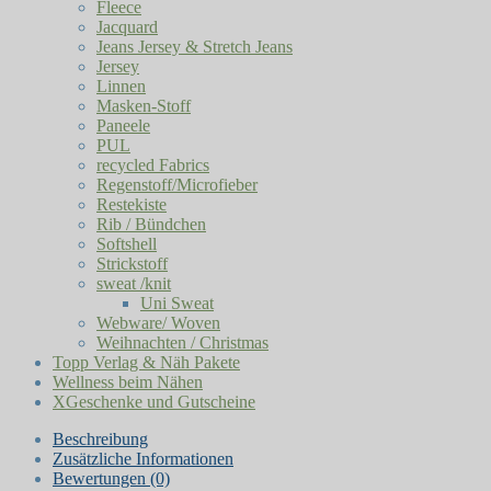
Fleece
Jacquard
Jeans Jersey & Stretch Jeans
Jersey
Linnen
Masken-Stoff
Paneele
PUL
recycled Fabrics
Regenstoff/Microfieber
Restekiste
Rib / Bündchen
Softshell
Strickstoff
sweat /knit
Uni Sweat
Webware/ Woven
Weihnachten / Christmas
Topp Verlag & Näh Pakete
Wellness beim Nähen
XGeschenke und Gutscheine
Beschreibung
Zusätzliche Informationen
Bewertungen (0)