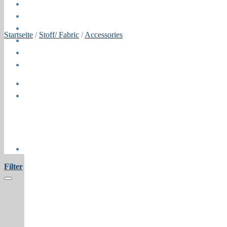
Blog
Öffnungszeiten
About
Startseite
/
Stoff/ Fabric
/
Accessories
Contact
Press
Collaborations
Newsletter
Filter