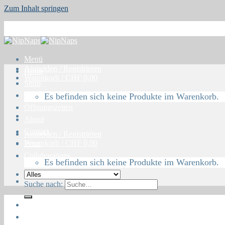
Zum Inhalt springen
Menü
Anmelden / Registrieren
Home
Warenkorb /
CHF
0,00
Shop
Blog
Es befinden sich keine Produkte im Warenkorb.
Öffnungszeiten
About
Contact
Anmelden / Registrieren
Warenkorb /
CHF
0,00
Press
Collaborations
Es befinden sich keine Produkte im Warenkorb.
Suche nach:
Home
Shop