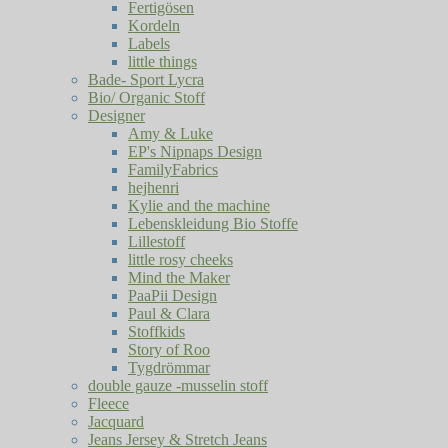
Fertigösen
Kordeln
Labels
little things
Bade- Sport Lycra
Bio/ Organic Stoff
Designer
Amy & Luke
EP's Nipnaps Design
FamilyFabrics
hejhenri
Kylie and the machine
Lebenskleidung Bio Stoffe
Lillestoff
little rosy cheeks
Mind the Maker
PaaPii Design
Paul & Clara
Stoffkids
Story of Roo
Tygdrömmar
double gauze -musselin stoff
Fleece
Jacquard
Jeans Jersey & Stretch Jeans