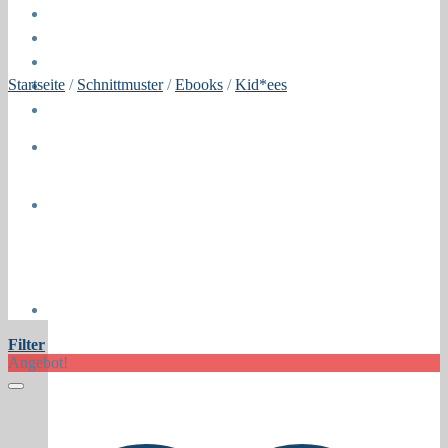
Öffnungszeiten
About
Contact
Startseite
/
Schnittmuster
/
Ebooks
/
Kid*ees
Press
Collaborations
Newsletter
Filter
Angebot!