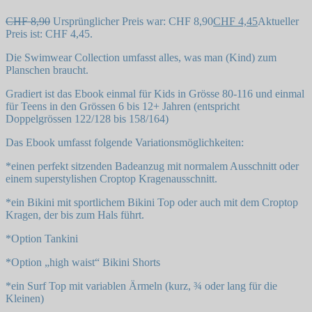
CHF
8,90
Ursprünglicher Preis war: CHF 8,90
CHF
4,45
Aktueller
Preis ist: CHF 4,45.
Die Swimwear Collection umfasst alles, was man (Kind) zum
Planschen braucht.
Gradiert ist das Ebook einmal für Kids in Grösse 80-116 und einmal
für Teens in den Grössen 6 bis 12+ Jahren (entspricht
Doppelgrössen 122/128 bis 158/164)
Das Ebook umfasst folgende Variationsmöglichkeiten:
*einen perfekt sitzenden Badeanzug mit normalem Ausschnitt oder
einem superstylishen Croptop Kragenausschnitt.
*ein Bikini mit sportlichem Bikini Top oder auch mit dem Croptop
Kragen, der bis zum Hals führt.
*Option Tankini
*Option „high waist“ Bikini Shorts
*ein Surf Top mit variablen Ärmeln (kurz, ¾ oder lang für die
Kleinen)