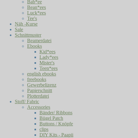
Bab*ee
Bean*ees
Luck*ees
Tee's
Näh -Kurse
Sale
Schnittmuster
Beamerdatei
Ebooks
Kid*ees
Lady*ees
Mister's
Teen*ees
english ebooks
freebooks
Gewerbelizenz
Papierschnitt
Plotterdatei
Stoff/ Fabric
Accessories
Bänder/ Ribbons
Bügel Patch
Buttons / Knöpfe
clips
DIY Kits - Paapii