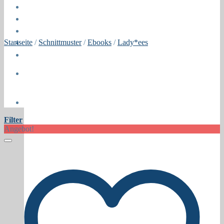
Öffnungszeiten
About
Contact
Startseite
/
Schnittmuster
/
Ebooks
/
Lady*ees
Press
Collaborations
Newsletter
Filter
Angebot!