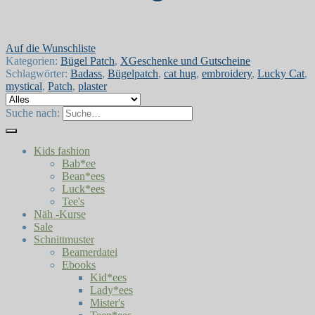
Auf die Wunschliste
Kategorien:
Bügel Patch
,
XGeschenke und Gutscheine
Schlagwörter:
Badass
,
Bügelpatch
,
cat hug
,
embroidery
,
Lucky Cat
,
mystical
,
Patch
,
plaster
Suche nach:
Kids fashion
Bab*ee
Bean*ees
Luck*ees
Tee's
Näh -Kurse
Sale
Schnittmuster
Beamerdatei
Ebooks
Kid*ees
Lady*ees
Mister's