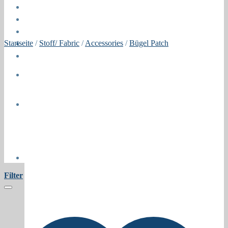
Öffnungszeiten
About
Contact
Startseite
/
Stoff/ Fabric
/
Accessories
/
Bügel Patch
Press
Collaborations
Newsletter
Filter