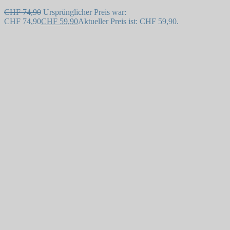
CHF
74,90
Ursprünglicher Preis war:
CHF 74,90
CHF
59,90
Aktueller Preis ist: CHF 59,90.