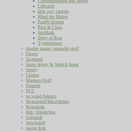
Lebenskleidung Bio Stoffe
Lillestoff
little rosy cheeks
Mind the Maker
PaaPii Design
Paul & Clara
Stoffkids
Story of Roo
Tygdrömmar
double gauze -musselin stoff
Fleece
Jacquard
Jeans Jersey & Stretch Jeans
Jersey
Linnen
Masken-Stoff
Paneele
PUL
recycled Fabrics
Regenstoff/Microfieber
Restekiste
Rib / Bündchen
Softshell
Strickstoff
sweat /knit