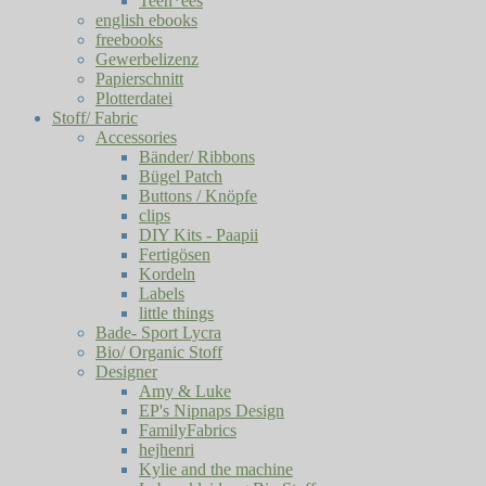
Teen*ees
english ebooks
freebooks
Gewerbelizenz
Papierschnitt
Plotterdatei
Stoff/ Fabric
Accessories
Bänder/ Ribbons
Bügel Patch
Buttons / Knöpfe
clips
DIY Kits - Paapii
Fertigösen
Kordeln
Labels
little things
Bade- Sport Lycra
Bio/ Organic Stoff
Designer
Amy & Luke
EP's Nipnaps Design
FamilyFabrics
hejhenri
Kylie and the machine