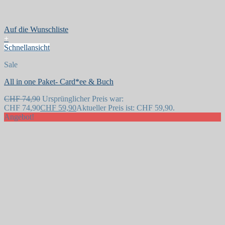
Auf die Wunschliste
+
Schnellansicht
Sale
All in one Paket- Card*ee & Buch
CHF
74,90
Ursprünglicher Preis war:
CHF 74,90
CHF
59,90
Aktueller Preis ist: CHF 59,90.
Angebot!