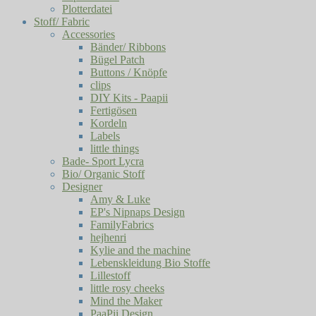
Plotterdatei
Stoff/ Fabric
Accessories
Bänder/ Ribbons
Bügel Patch
Buttons / Knöpfe
clips
DIY Kits - Paapii
Fertigösen
Kordeln
Labels
little things
Bade- Sport Lycra
Bio/ Organic Stoff
Designer
Amy & Luke
EP's Nipnaps Design
FamilyFabrics
hejhenri
Kylie and the machine
Lebenskleidung Bio Stoffe
Lillestoff
little rosy cheeks
Mind the Maker
PaaPii Design