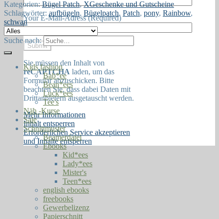
Kategorien:
Bügel Patch
,
XGeschenke und Gutscheine
Schlagwörter:
aufbügeln
,
Bügelpatch
,
Patch
,
pony
,
Rainbow
,
Your E-Mail-Adress (Required)
schwan
Suche nach:
Sie müssen den Inhalt von
Kids fashion
reCAPTCHA
laden, um das
Bab*ee
Formular abzuschicken. Bitte
Bean*ees
beachten Sie, dass dabei Daten mit
Luck*ees
Drittanbietern ausgetauscht werden.
Tee's
Näh -Kurse
Mehr Informationen
Sale
Inhalt entsperren
Schnittmuster
Erforderlichen Service akzeptieren
Beamerdatei
und Inhalte entsperren
Ebooks
Kid*ees
Lady*ees
Mister's
Teen*ees
english ebooks
freebooks
Gewerbelizenz
Papierschnitt