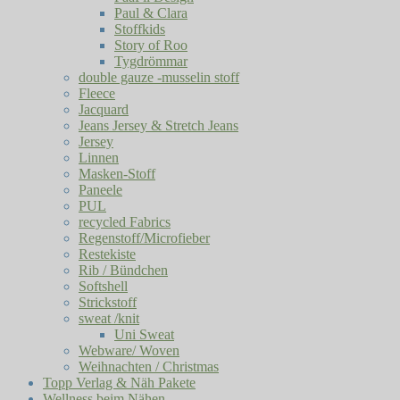
Paul & Clara
Stoffkids
Story of Roo
Tygdrömmar
double gauze -musselin stoff
Fleece
Jacquard
Jeans Jersey & Stretch Jeans
Jersey
Linnen
Masken-Stoff
Paneele
PUL
recycled Fabrics
Regenstoff/Microfieber
Restekiste
Rib / Bündchen
Softshell
Strickstoff
sweat /knit
Uni Sweat
Webware/ Woven
Weihnachten / Christmas
Topp Verlag & Näh Pakete
Wellness beim Nähen