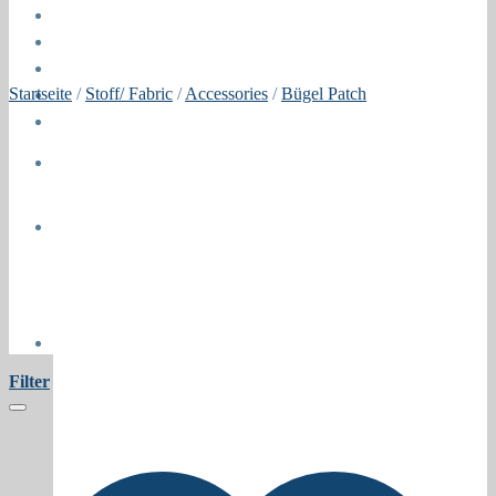
Öffnungszeiten
About
Contact
Startseite
/
Stoff/ Fabric
/
Accessories
/
Bügel Patch
Press
Collaborations
Newsletter
Filter