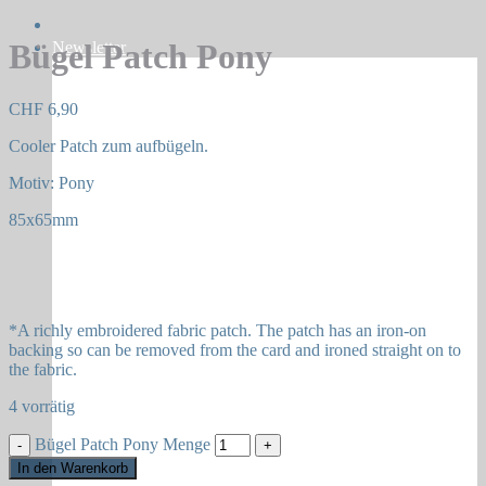
Bügel Patch Pony
Newsletter
CHF
6,90
Cooler Patch zum aufbügeln.
Motiv: Pony
85x65mm
*A richly embroidered fabric patch. The patch has an iron-on
backing so can be removed from the card and ironed straight on to
the fabric.
4 vorrätig
Bügel Patch Pony Menge
In den Warenkorb