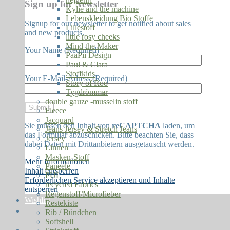
Sign up for Newsletter
Kylie and the machine
Lebenskleidung Bio Stoffe
Signup for our newsletter to get notified about sales
Lillestoff
and new products.
little rosy cheeks
Mind the Maker
Your Name (Required)
PaaPii Design
Paul & Clara
Stoffkids
Your E-Mail-Adress (Required)
Story of Roo
Tygdrömmar
double gauze -musselin stoff
Fleece
Jacquard
Sie müssen den Inhalt von
reCAPTCHA
laden, um
Jeans Jersey & Stretch Jeans
das Formular abzuschicken. Bitte beachten Sie, dass
Jersey
dabei Daten mit Drittanbietern ausgetauscht werden.
Linnen
Masken-Stoff
Mehr Informationen
Paneele
Inhalt entsperren
PUL
Erforderlichen Service akzeptieren und Inhalte
recycled Fabrics
entsperren
Regenstoff/Microfieber
Wishlist
Restekiste
Rib / Bündchen
Softshell