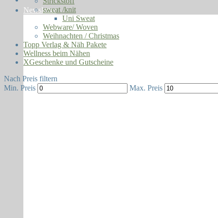
Strickstoff
sweat /knit
Newsletter
Uni Sweat
Webware/ Woven
Weihnachten / Christmas
Topp Verlag & Näh Pakete
Wellness beim Nähen
XGeschenke und Gutscheine
Nach Preis filtern
Min. Preis
Max. Preis