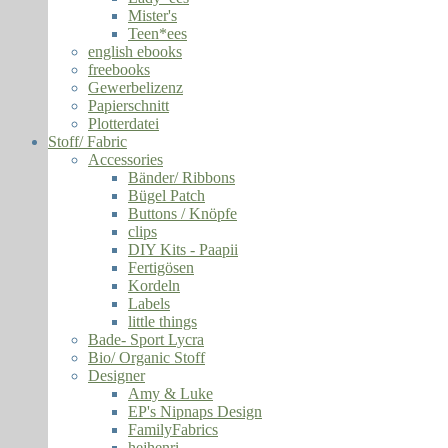
Mister's
Teen*ees
english ebooks
freebooks
Gewerbelizenz
Papierschnitt
Plotterdatei
Stoff/ Fabric
Accessories
Bänder/ Ribbons
Bügel Patch
Buttons / Knöpfe
clips
DIY Kits - Paapii
Fertigösen
Kordeln
Labels
little things
Bade- Sport Lycra
Bio/ Organic Stoff
Designer
Amy & Luke
EP's Nipnaps Design
FamilyFabrics
hejhenri