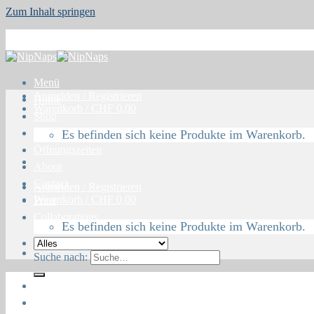
Zum Inhalt springen
Menü
Anmelden / Registrieren
Home
Warenkorb /
CHF
0,00
Shop
Blog
Es befinden sich keine Produkte im Warenkorb.
Öffnungszeiten
About
Contact
Anmelden / Registrieren
Warenkorb /
CHF
0,00
Press
Collaborations
Es befinden sich keine Produkte im Warenkorb.
Suche nach:
Home
Shop